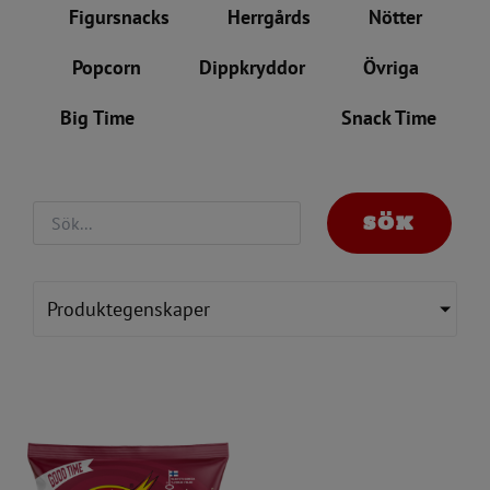
Figursnacks
Herrgårds
Nötter
Popcorn
Dippkryddor
Övriga
Big Time
Good Time
Snack Time
SÖK
Produktegenskaper