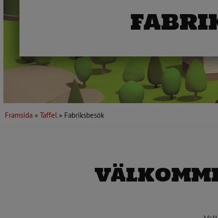
FABRI
Framsida
»
Taffel
»
Fabriksbesök
VÄLKOMMEN