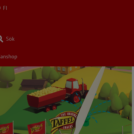
FI
Sök
Fanshop