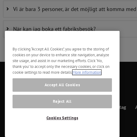
Vi är bara 3 personer, är det möjligt att komma me
När kan jag boka ett fabriksbesök?
By clicking “Accept All Cookies”, you agree to the storing of
cookies on your device to enhance site navigation, analyze
site usage, and assist in our marketing efforts. Click ‘No,
thank you’ to accept only the necessary cookies, or click on
cookie settings to read more details.
More information
Accept All Cookies
Reject All
Kontakt
Företag
Cookies Settings