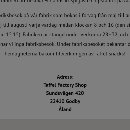
kommen att besöka Finlands krispigaste chipsfabrik på Ål
briksbesök på vår fabrik som bokas i förväg från maj till a
j till augusti varje vardag mellan klockan 8 och 16 (den s
an 15.15).
Fabriken är stängd under veckorna 28–32, och
nar vi inga fabriksbesök.
Under fabriksbesöket bekantar 
hemligheterna bakom tillverkningen av Taffel-snacks!
Adress:
Taffel Factory Shop
Sundsvägen 420
22410 Godby
Åland