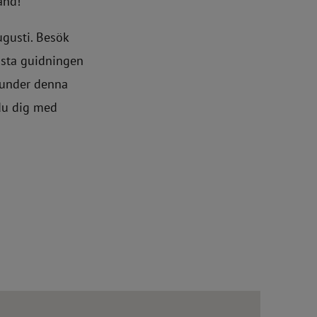
and!
ugusti.
Besök
ista guidningen
 under denna
du dig med