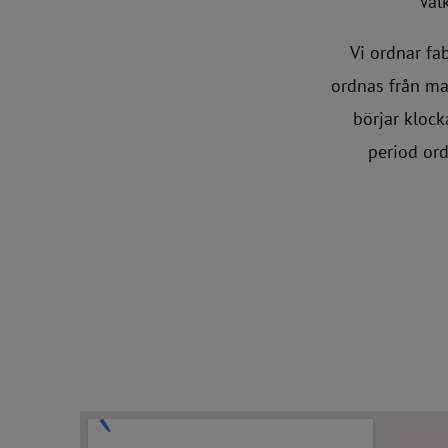
Väl
Vi ordnar fa
ordnas från ma
börjar klock
period ord