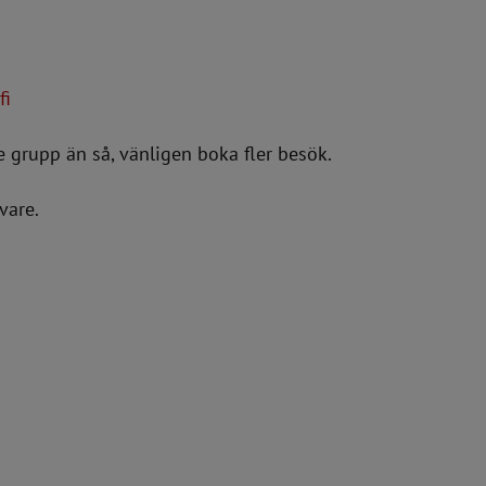
fi
e grupp än så, vänligen boka fler besök.
vare.