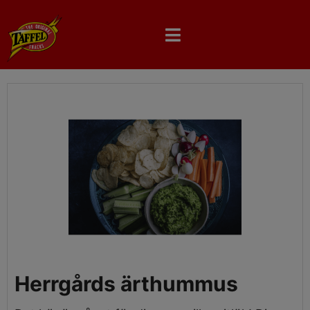
Skip
to
content
Herrgårds ärthummus