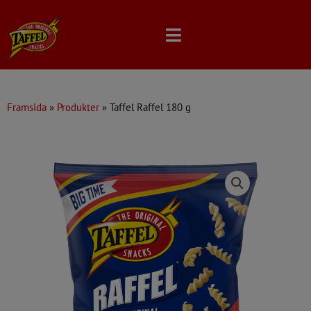
Skip
to
content
Framsida
»
Produkter
»
Taffel Raffel 180 g